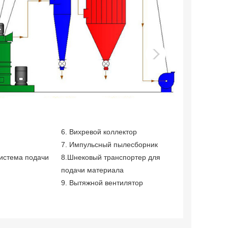
6. Вихревой коллектор
1. Грузо
7. Импульсный пылесборник
2. Бункер
система подачи
8.Шнековый транспортер для
3. Часто
подачи материала
материа
9. Вытяжной вентилятор
4. Главн