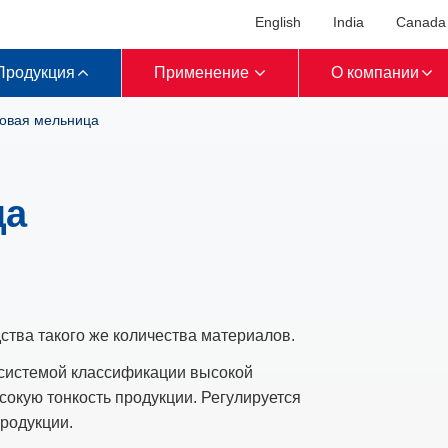
English
India
Canada
Продукция
Применение
О компании
овая мельница
ца
ства такого же количества материалов.
 системой классификации высокой
сокую тонкость продукции. Регулируется
родукции.