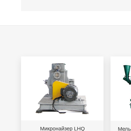
Микронайзер LHQ
Мель