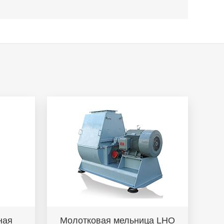
ная
Молотковая мельница LHO