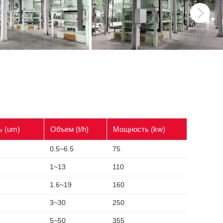
ь (um)
Объем (t/h)
Мощность (kw)
0.5~6.5
75
1~13
110
1.6~19
160
3~30
250
5~50
355