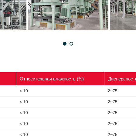
Относительная влажность (%)
Дисперсност
< 10
2~75
< 10
2~75
< 10
2~75
< 10
2~75
< 10
2~75