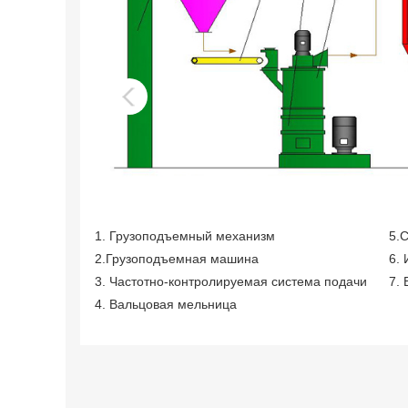
ля
тия
 II
1. Грузоподъемный механизм
5.
витель
2.Грузоподъемная машина
6.
3. Частотно-контролируемая система подачи
7.
 I
4. Вальцовая мельница
 II