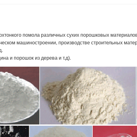
рхтонкого помола различных сухих порошковых материалов.
ическом машиностроении, производстве строительных матер
д.
на и порошок из дерева и т.д).