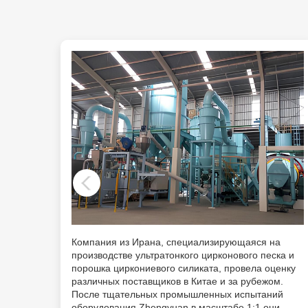
а
Компания из Ирана, специализирующаяся на
ка и
производстве ультратонкого цирконового песка и
ценку
порошка циркониевого силиката, провела оценку
м.
различных поставщиков в Китае и за рубежом.
ий
После тщательных промышленных испытаний
и
оборудования Zhengyuan в масштабе 1:1 они