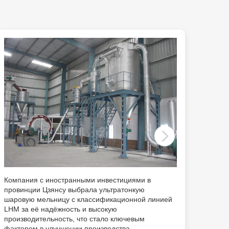
Компания с иностранными инвестициями в
Компа
провинции Цзянсу выбрала ультратонкую
произ
шаровую мельницу с классификационной линией
порош
LHM за её надёжность и высокую
разли
производительность, что стало ключевым
После
фактором в улучшении производства
обору