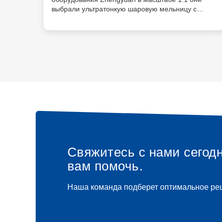
выбрали ультратонкую шаровую мельницу с
классификационной линией LHM. Оборудование
полностью оправдало их ожидания, и с тех пор
эта компания стала нашим долгосрочным и
ценным клиентом.
Свяжитесь с нами сегодн
вам помочь.
Наша команда подберет оптимальное ре