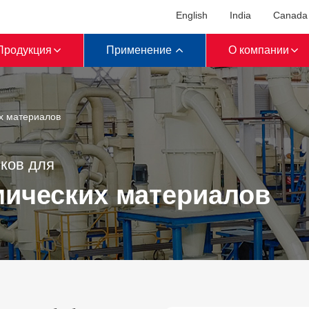
English
India
Canada
Продукция
Применение
О компании
х материалов
ков для
мических материалов