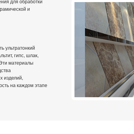
ния для обработки
ерамической и
ь ультратонкий
льтит, гипс, шлак,
 Эти материалы
дства
х изделий,
ость на каждом этапе