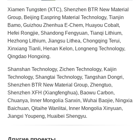
Xiamen Tungsten (XTC), Shenzhen BTR New Material
Group, Beijing Easpring Material Technology, Tianjin
Bamo, Guizhou Zhenhua E-Chem, Huayou Cobalt,
Hefei Rongjie, Shandong Fengyuan, Tianqi Lithium,
Hezhong Lithium, Jiangsu Lithea, Chongqing Terui,
Xinxiang Tianli, Henan Kelon, Longneng Technology,
Qingdao Hongxing.
Shanshan Technology, Zichen Technology, Kaijin
Technology, Shangtai Technology, Tangshan Dongri,
Shenzhen BTR New Material Group, Zhengtuo,
Shenzhen XFH (Xiangfenghua), Baowu Carbon,
Chuanya, Inner Mongolia Sanxin, Wuhai Baojie, Ningxia
Baichuan, Qitaihe Wanlitai, Inner Mongolia Xinyuan,
Jiangxi Youpeng, Huaibei Shengyu.
Другие проекты